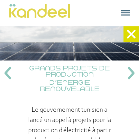
kandeel
Kandeel
Accueil
+
Nos expertises
GRANDS PROJETS DE
PRODUCTION
Nos références
D’ENERGIE
A propos
RENOUVELABLE
Contact
Le gouvernement tunisien a
lancé un appel à projets pour la
production d’électricité à partir