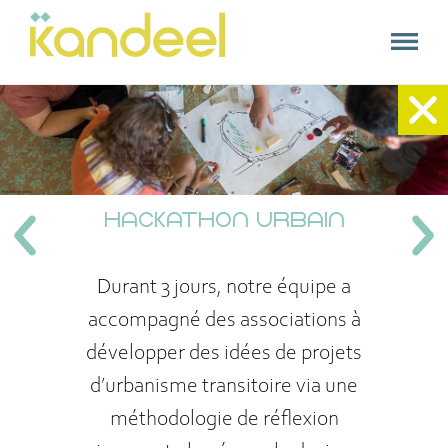
kandeel
Kandeel
Accueil
+
Nos expertises
HACKATHON URBAIN
Nos références
Durant 3 jours, notre équipe a
A propos
accompagné des associations à
Contact
développer des idées de projets
d’urbanisme transitoire via une
méthodologie de réflexion