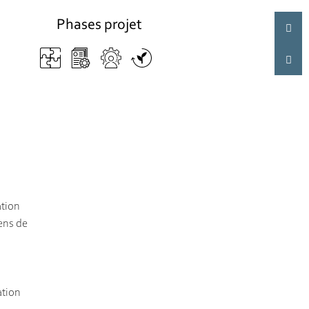
Phases projet
ation
sens de
ation