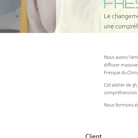
FRE
Le changemen
une compréh
Nous avons l’amb
diffuser massive
Fresque du Clima
Cet atelier de 3h
compréhension s
Nous formons éga
Client