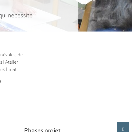
qui nécessite
énévoles, de
 l'Atelier
du Climat.
e
Phases projet