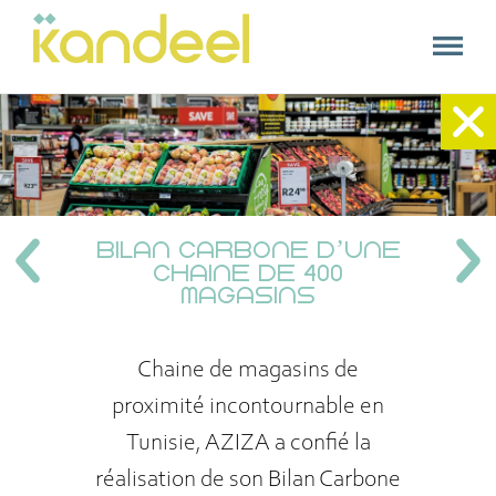
kandeel
Kandeel
Accueil
+
Nos expertises
BILAN CARBONE D’UNE
Nos références
CHAINE DE 400
MAGASINS
A propos
Contact
Chaine de magasins de
proximité incontournable en
Tunisie, AZIZA a confié la
réalisation de son Bilan Carbone