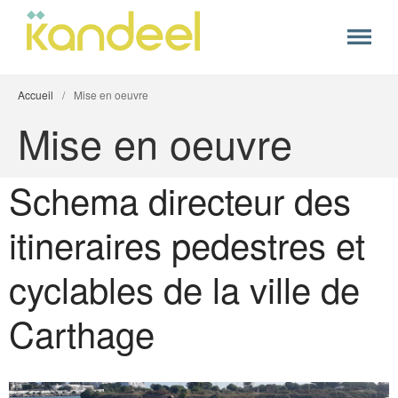
kandeel
Kandeel
Accueil
/
Mise en oeuvre
Mise en oeuvre
Accueil
+
Nos expertises
Schema directeur des
Nos références
itineraires pedestres et
A propos
cyclables de la ville de
Contact
Carthage