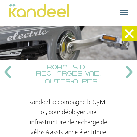
kandeel
Kandeel
Accueil
+
Nos expertises
BORNES DE
Nos références
RECHARGES VAE,
HAUTES-ALPES
A propos
Contact
Kandeel accompagne le SyME
05 pour déployer une
infrastructure de recharge de
vélos à assistance électrique