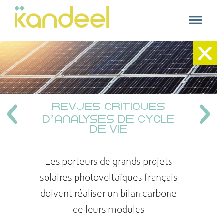
kandeel
Kandeel
Accueil
+
Nos expertises
REVUES CRITIQUES
Nos références
D’ANALYSES DE CYCLE
DE VIE
A propos
Contact
Les porteurs de grands projets
solaires photovoltaïques français
doivent réaliser un bilan carbone
de leurs modules